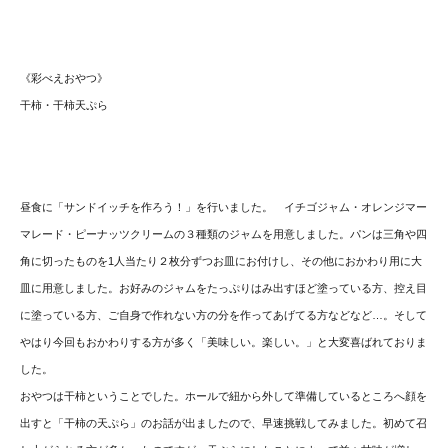
《彩べえおやつ》
干柿・干柿天ぷら
昼食に「サンドイッチを作ろう！」を行いました。 イチゴジャム・オレンジマー
マレード・
ピーナッツクリームの３種類のジャムを用意しました。
パンは三角や四
角に切ったものを1人当たり２枚分ずつお皿にお付
けし、その他におかわり用に大
皿に用意しました。
お好みのジャムをたっぷりはみ出すほど塗っている方、
控え目
に塗っている方、
ご自身で作れない方の分を作ってあげてる方などなど…。
そして
やはり今回もおかわりする方が多く「美味しい。楽しい。」
と大変喜ばれておりま
した。
おやつは干柿ということでした。
ホールで紐から外して準備しているところへ顔を
出すと「
干柿の天ぷら」のお話が出ましたので、早速挑戦してみました。
初めて召