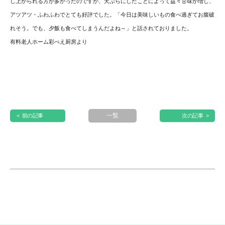
し上がられる方が多かったのですが、
天ぷらにしたことによって益々甘味が増し、
アツアツ・
ふわふわでとても好評でした。「今日は美味しいもの食べ過ぎてお腹破
れそう。でも、
夕飯も食べてしまうんだよね～」と話されておりました。
有料老人ホーム彩べえ厨房より
一覧
< 前の記事
次の記事 >