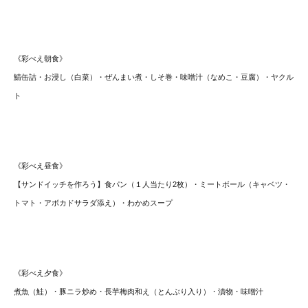
《彩べえ朝食》
鯖缶詰・お浸し（白菜）・ぜんまい煮・しそ巻・味噌汁（なめこ・
豆腐）・ヤクル
ト
《彩べえ昼食》
【サンドイッチを作ろう】食パン（１人当たり2枚）・
ミートボール（キャベツ・
トマト・アボカドサラダ添え）・
わかめスープ
《彩べえ夕食》
煮魚（鮭）・豚ニラ炒め・長芋梅肉和え（とんぶり入り）・漬物・
味噌汁