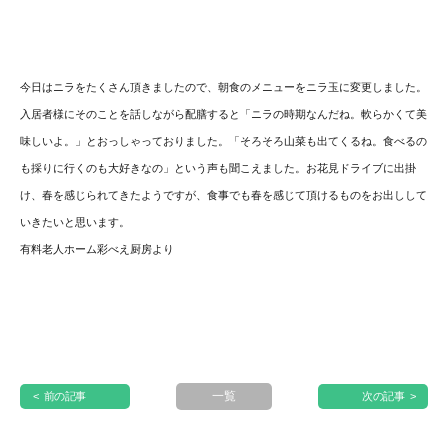
今日はニラをたくさん頂きましたので、
朝食のメニューをニラ玉に変更しました。
入居者様にそのことを話しながら配膳すると「
ニラの時期なんだね。軟らかくて美
味しいよ。」
とおっしゃっておりました。「そろそろ山菜も出てくるね。
食べるの
も採りに行くのも大好きなの」という声も聞こえました。
お花見ドライブに出掛
け、春を感じられてきたようですが、
食事でも春を感じて頂けるものをお出しして
いきたいと思います。
有料老人ホーム彩べえ厨房より
一覧
< 前の記事
次の記事 >