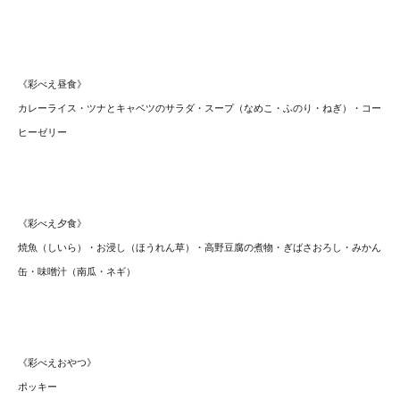
《彩べえ昼食》
カレーライス・ツナとキャベツのサラダ・スープ（なめこ・
ふのり・ねぎ）・コー
ヒーゼリー
《彩べえ夕食》
焼魚（しいら）・お浸し（ほうれん草）・高野豆腐の煮物・
ぎばさおろし・みかん
缶・味噌汁（南瓜・ネギ）
《彩べえおやつ》
ポッキー