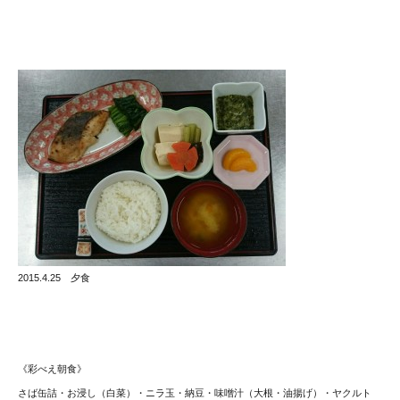
2015.4.25 夕食
《彩べえ朝食》
さば缶詰・お浸し（白菜）・ニラ玉・納豆・味噌汁（大根・
油揚げ）・ヤクルト