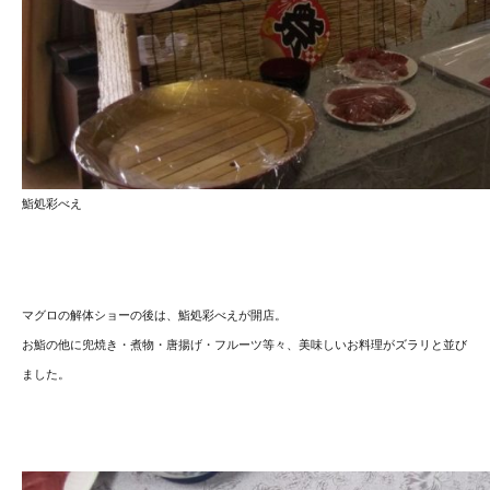
鮨処彩べえ
マグロの解体ショーの後は、鮨処彩べえが開店。
お鮨の他に兜焼き・煮物・唐揚げ・フルーツ等々、美味しいお料理がズラリと並び
ました。