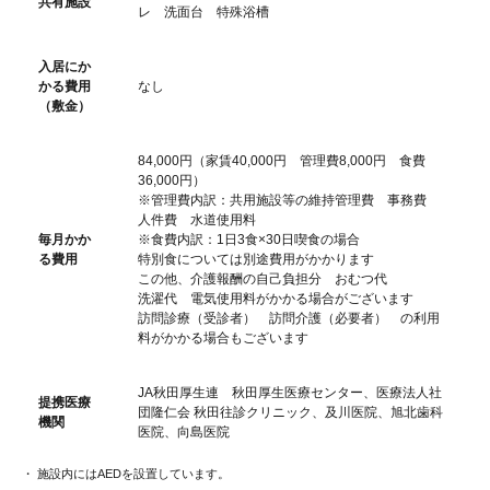
共有施設
レ 洗面台 特殊浴槽
入居にか
かる費用
なし
（敷金）
84,000円（家賃40,000円 管理費8,000円 食費
36,000円）
※管理費内訳：共用施設等の維持管理費 事務費
人件費 水道使用料
毎月かか
※食費内訳：1日3食×30日喫食の場合
る費用
特別食については別途費用がかかります
この他、介護報酬の自己負担分 おむつ代
洗濯代 電気使用料がかかる場合がございます
訪問診療（受診者） 訪問介護（必要者） の利用
料がかかる場合もございます
JA秋田厚生連 秋田厚生医療センター、医療法人社
提携医療
団隆仁会 秋田往診クリニック、及川医院、旭北歯科
機関
医院、向島医院
・ 施設内にはAEDを設置しています。