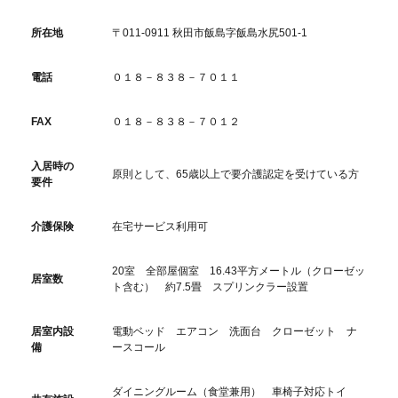
所在地
〒011-0911 秋田市飯島字飯島水尻501-1
電話
０１８－８３８－７０１１
FAX
０１８－８３８－７０１２
入居時の
原則として、65歳以上で要介護認定を受けている方
要件
介護保険
在宅サービス利用可
20室 全部屋個室 16.43平方メートル（クローゼッ
居室数
ト含む） 約7.5畳 スプリンクラー設置
居室内設
電動ベッド エアコン 洗面台 クローゼット ナ
備
ースコール
ダイニングルーム（食堂兼用） 車椅子対応トイ