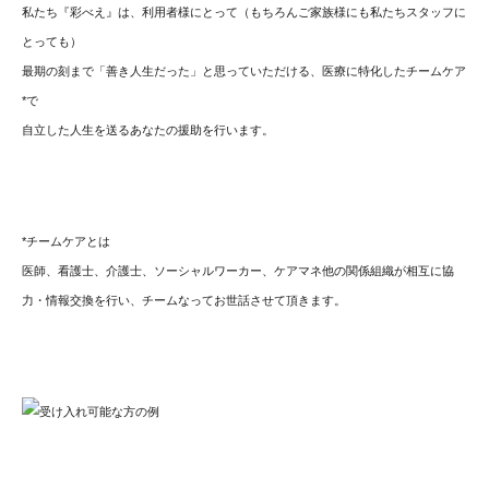
私たち『彩べえ』は、利用者様にとって（もちろんご家族様にも私たちスタッフに
とっても）
最期の刻まで「善き人生だった」と思っていただける、医療に特化したチームケア
*で
自立した人生を送るあなたの援助を行います。
*チームケアとは
医師、看護士、介護士、ソーシャルワーカー、ケアマネ他の関係組織が相互に協
力・情報交換を行い、チームなってお世話させて頂きます。