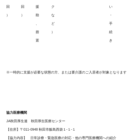
回
回
援
ク
い
）
）
助
な
・
、
ど
手
措
）
続
置
き
※一時的に支援が必要な状態の方、または要介護のご入居者が対象となります
協力医療機関
JA秋田厚生連 秋田厚生医療センター
【住所】〒011-0948 秋田市飯島西袋１-１-１
【協力内容】 日常診療・緊急医療の対応・他の専門医療機関への紹介