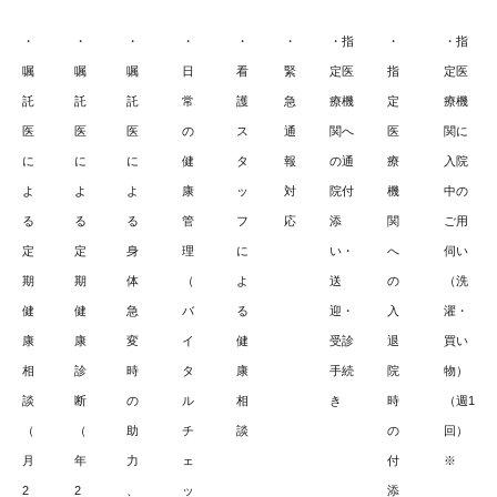
・
・
・
・
・
・
・指
・
・指
嘱
嘱
嘱
日
看
緊
定医
指
定医
託
託
託
常
護
急
療機
定
療機
医
医
医
の
ス
通
関へ
医
関に
に
に
に
健
タ
報
の通
療
入院
よ
よ
よ
康
ッ
対
院付
機
中の
る
る
る
管
フ
応
添
関
ご用
定
定
身
理
に
い・
へ
伺い
期
期
体
（
よ
送
の
（洗
健
健
急
バ
る
迎・
入
濯・
康
康
変
イ
健
受診
退
買い
相
診
時
タ
康
手続
院
物）
談
断
の
ル
相
き
時
（週1
（
（
助
チ
談
の
回）
月
年
力
ェ
付
※
2
2
、
ッ
添