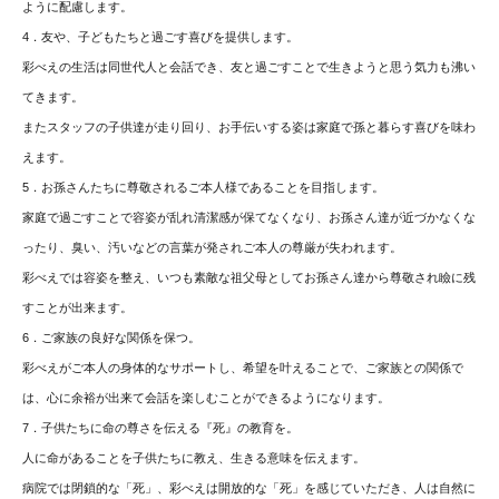
ように配慮します。
4．友や、子どもたちと過ごす喜びを提供します。
彩べえの生活は同世代人と会話でき、友と過ごすことで生きようと思う気力も沸い
てきます。
またスタッフの子供達が走り回り、お手伝いする姿は家庭で孫と暮らす喜びを味わ
えます。
5．お孫さんたちに尊敬されるご本人様であることを目指します。
家庭で過ごすことで容姿が乱れ清潔感が保てなくなり、お孫さん達が近づかなくな
ったり、臭い、汚いなどの言葉が発されご本人の尊厳が失われます。
彩べえでは容姿を整え、いつも素敵な祖父母としてお孫さん達から尊敬され瞼に残
すことが出来ます。
6．ご家族の良好な関係を保つ。
彩べえがご本人の身体的なサポートし、希望を叶えることで、ご家族との関係で
は、心に余裕が出来て会話を楽しむことができるようになります。
7．子供たちに命の尊さを伝える『死』の教育を。
人に命があることを子供たちに教え、生きる意味を伝えます。
病院では閉鎖的な「死」、彩べえは開放的な「死」を感じていただき、人は自然に