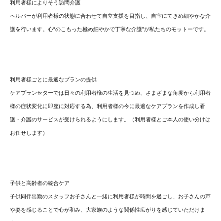
利用者様によりそう訪問介護
ヘルパーが利用者様の状態に合わせて自立支援を目指し、自室にてきめ細やかな介
護を行います。心“のこもった極め細やかで丁寧な介護”が私たちのモットーです。
利用者様ごとに最適なプランの提供
ケアプランセターでは日々の利用者様の生活を見つめ、さまざまな角度から利用者
様の症状変化に即座に対応する為、利用者様の今に最適なケアプランを作成し看
護・介護のサービスが受けられるようにします。（利用者様とご本人の使い分けは
お任せします）
子供と高齢者の統合ケア
子供同伴出勤のスタッフお子さんと一緒に利用者様が時間を過ごし、お子さんの声
や姿を感じることで心が和み、大家族のような関係性広がりを感じていただけま