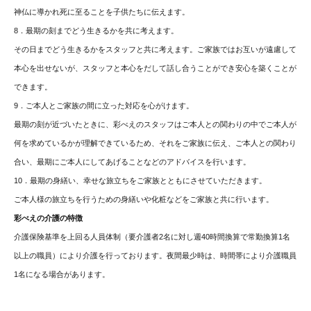
神仏に導かれ死に至ることを子供たちに伝えます。
8．最期の刻までどう生きるかを共に考えます。
その日までどう生きるかをスタッフと共に考えます。ご家族ではお互いが遠慮して
本心を出せないが、スタッフと本心をだして話し合うことができ安心を築くことが
できます。
9．ご本人とご家族の間に立った対応を心がけます。
最期の刻が近づいたときに、彩べえのスタッフはご本人との関わりの中でご本人が
何を求めているかが理解できているため、それをご家族に伝え、ご本人との関わり
合い、最期にご本人にしてあげることなどのアドバイスを行います。
10．最期の身繕い、幸せな旅立ちをご家族とともにさせていただきます。
ご本人様の旅立ちを行うための身繕いや化粧などをご家族と共に行います。
彩べえの介護の特徴
介護保険基準を上回る人員体制（要介護者2名に対し週40時間換算で常勤換算1名
以上の職員）により介護を行っております。夜間最少時は、時間帯により介護職員
1名になる場合があります。