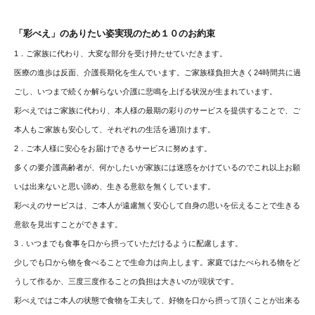
「彩べえ」のありたい姿実現のため１０のお約束
1．ご家族に代わり、大変な部分を受け持たせていだきます。
医療の進歩は反面、介護長期化を生んでいます。ご家族様負担大きく24時間共に過
ごし、いつまで続くか解らない介護に悲鳴を上げる状況が生まれています。
彩べえではご家族に代わり、本人様の最期の彩りのサービスを提供することで、ご
本人もご家族も安心して、それぞれの生活を過頂けます。
2．ご本人様に安心をお届けできるサービスに努めます。
多くの要介護高齢者が、何かしたいが家族には迷惑をかけているのでこれ以上お願
いは出来ないと思い諦め、生きる意欲を無くしています。
彩べえのサービスは、ご本人が遠慮無く安心して自身の思いを伝えることで生きる
意欲を見出すことができます。
3．いつまでも食事を口から摂っていただけるように配慮します。
少しでも口から物を食べることで生命力は向上します。家庭ではたべられる物をど
うして作るか、三度三度作ることの負担は大きいのが現状です。
彩べえではご本人の状態で食物を工夫して、好物を口から摂って頂くことが出来る