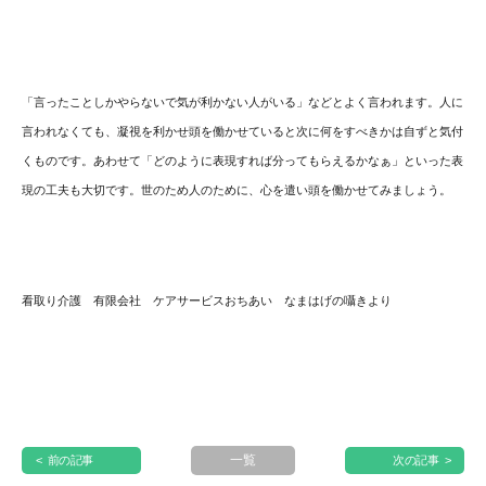
「言ったことしかやらないで気が利かない人がいる」
などとよく言われます。人に
言われなくても、
凝視を利かせ頭を働かせていると次に何をすべきかは自ずと気付
く
ものです。あわせて「
どのように表現すれば分ってもらえるかなぁ」
といった表
現の工夫も大切です。世のため人のために、
心を遣い頭を働かせてみましょう。
看取り介護 有限会社 ケアサービスおちあい なまはげの囁きより
一覧
< 前の記事
次の記事 >