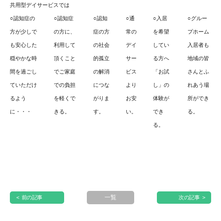
共用型デイサービスでは
○認知症の
○認知症
○認知
○通
○入居
○グルー
方が少しで
の方に、
症の方
常の
を希望
プホーム
も安心した
利用して
の社会
デイ
してい
入居者も
穏やかな時
頂くこと
的孤立
サー
る方へ
地域の皆
間を過ごし
でご家庭
の解消
ビス
「お試
さんとふ
ていただけ
での負担
につな
より
し」の
れあう場
るよう
を軽くで
がりま
お安
体験が
所ができ
に・・・
きる。
す。
い。
でき
る。
る。
一覧
< 前の記事
次の記事 >