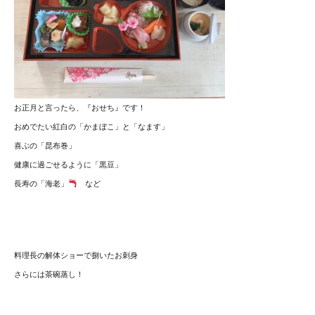
お正月と言ったら、『おせち』です！
おめでたい紅白の「かまぼこ」と「なます」
喜ぶの「昆布巻」
健康に過ごせるように「黒豆」
長寿の「海老」
など
料理長の解体ショーで捌いたお刺身
さらには茶碗蒸し！