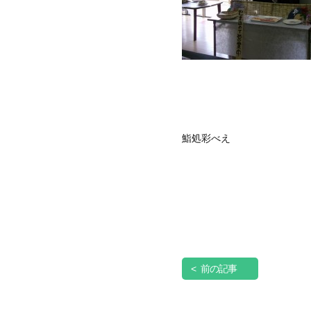
鮨処彩べえ
< 前の記事