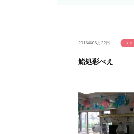
2016年06月22日
スタ
鮨処彩べえ