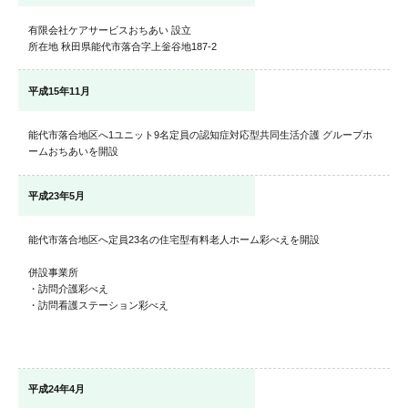
有限会社ケアサービスおちあい 設立
所在地 秋田県能代市落合字上釡谷地187-2
平成15年11月
能代市落合地区へ1ユニット9名定員の認知症対応型共同生活介護 グループホ
ームおちあいを開設
平成23年5月
能代市落合地区へ定員23名の住宅型有料老人ホーム彩べえを開設
併設事業所
・訪問介護彩べえ
・訪問看護ステーション彩べえ
平成24年4月