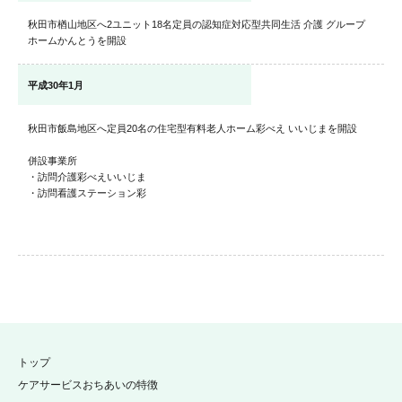
秋田市楢山地区へ2ユニット18名定員の認知症対応型共同生活 介護 グループ
ホームかんとうを開設
平成30年1月
秋田市飯島地区へ定員20名の住宅型有料老人ホーム彩べえ いいじまを開設
併設事業所
・訪問介護彩べえいいじま
・訪問看護ステーション彩
トップ
ケアサービスおちあいの特徴